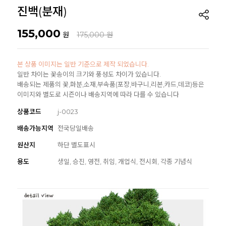
진백(분재)
155,000
원
175,000 원
본 상품 이미지는 일반 기준으로 제작 되었습니다.
일반 차이는 꽃송이의 크기와 풍성도 차이가 있습니다.
배송되는 제품의 꽃,화분,소재,부속품(포장,바구니,리본,카드,데코)등은
이미지와 별도로 시즌이나 배송지역에 따라 다를 수 있습니다
상품코드
j-0023
배송가능지역
전국당일배송
원산지
하단 별도표시
용도
생일, 승진, 영전, 취임, 개업식, 전시회, 각종 기념식