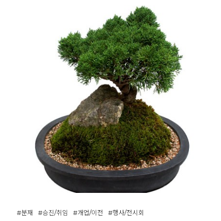
#분재
#승진/취임
#개업/이전
#행사/전시회