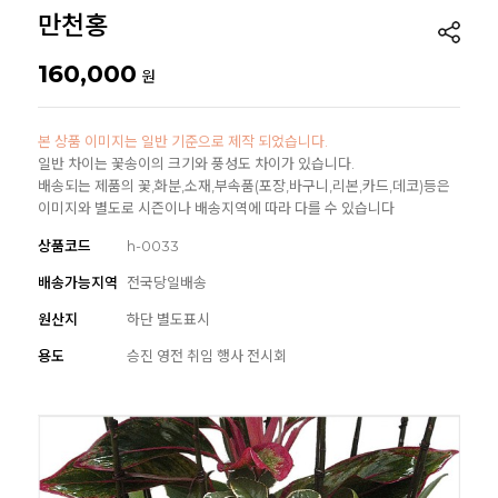
만천홍
160,000
원
본 상품 이미지는 일반 기준으로 제작 되었습니다.
일반 차이는 꽃송이의 크기와 풍성도 차이가 있습니다.
배송되는 제품의 꽃,화분,소재,부속품(포장,바구니,리본,카드,데코)등은
이미지와 별도로 시즌이나 배송지역에 따라 다를 수 있습니다
상품코드
h-0033
배송가능지역
전국당일배송
원산지
하단 별도표시
용도
승진 영전 취임 행사 전시회