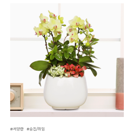
#서양란
#승진/취임