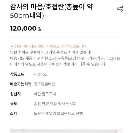
감사의 마음/호접란(총높이 약
50cm내외)
120,000
원
본 상품 이미지는 일반 기준으로 제작 되었습니다.
일반 차이는 꽃송이의 크기와 풍성도 차이가 있습니다.
배송되는 제품의 꽃,화분,소재,부속품(포장,바구니,리본,카드,데코)등은
이미지와 별도로 시즌이나 배송지역에 따라 다를 수 있습니다
상품코드
h-0455
배송가능지역
전국당일배송
원산지
하단 별도표시
용도
승진 영전 취임 행사 전시회
소재
노랑색 계열의 호접란으로 진행