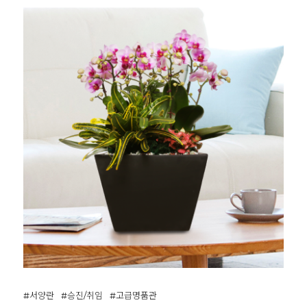
#서양란
#승진/취임
#고급명품관