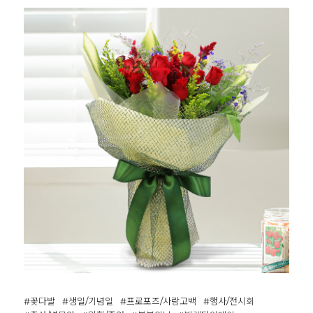
#꽃다발
#생일/기념일
#프로포즈/사랑고백
#행사/전시회