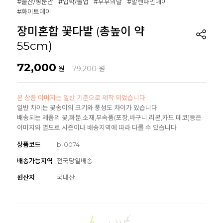
#출산/병문안
#입학/졸업
#부부의날
#발렌타인데이
#화이트데이
장미혼합 꽃다발 (총높이 약
55cm)
72,000
원
79,200 원
본 상품 이미지는 일반 기준으로 제작 되었습니다.
일반 차이는 꽃송이의 크기와 풍성도 차이가 있습니다.
배송되는 제품의 꽃,화분,소재,부속품(포장,바구니,리본,카드,데코)등은
이미지와 별도로 시즌이나 배송지역에 따라 다를 수 있습니다
상품코드
b-0074
배송가능지역
전국당일배송
원산지
국내산